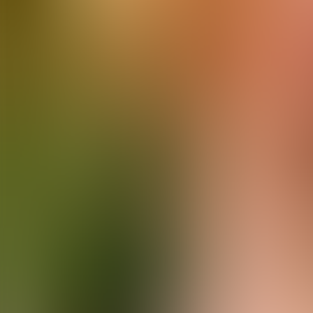
Enkel middag
Påske
Babymat
Ukemeny