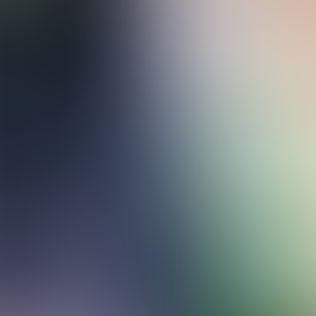
Salater
Muffins