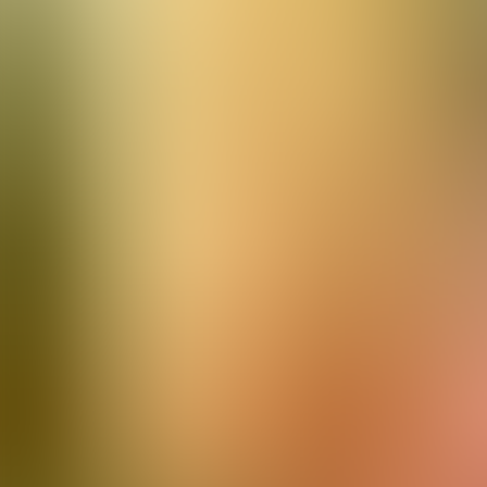
17.mai frokosten
Salater