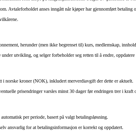
 Avtaleforholdet anses inngått når kjøper har gjennomført betaling og f
vilkårene.
bonnement, herunder (men ikke begrenset til) kurs, medlemskap, innhold, 
nder utvikling, og selger forbeholder seg retten til å endre, oppdatere e
t i norske kroner (NOK), inkludert merverdiavgift der dette er aktuelt.
entuelle prisendringer varsles minst 30 dager før endringen trer i kraft o
automatisk per periode, basert på valgt betalingsløsning.
lv ansvarlig for at betalingsinformasjon er korrekt og oppdatert.