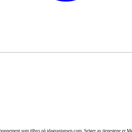
r abonnement som tilbys på idagranjansen.com. Selger av tjenestene er 