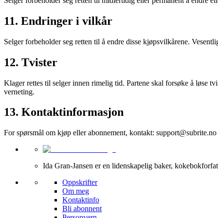
Selger forbeholder seg retten til midlertidig eller permanent å endre e
11. Endringer i vilkår
Selger forbeholder seg retten til å endre disse kjøpsvilkårene. Vesentlig
12. Tvister
Klager rettes til selger innen rimelig tid. Partene skal forsøke å løse 
verneting.
13. Kontaktinformasjon
For spørsmål om kjøp eller abonnement, kontakt: support@subrite.no
Ida Gran-Jansen er en lidenskapelig baker, kokebokforfatt
Oppskrifter
Om meg
Kontaktinfo
Bli abonnent
Personvern