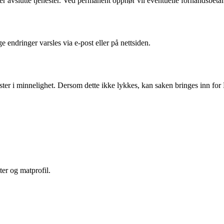
ller avslutte tjenester. Ved permanent opphør vil eventuelle forhåndsbeta
e endringer varsles via e-post eller på nettsiden.
tvister i minnelighet. Dersom dette ikke lykkes, kan saken bringes inn fo
er og matprofil.