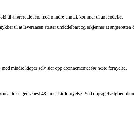
hold til angrerettloven, med mindre unntak kommer til anvendelse.
kker til at leveransen starter umiddelbart og erkjenner at angreretten d
med mindre kjøper selv sier opp abonnementet før neste fornyelse.
ontakte selger senest 48 timer før fornyelse. Ved oppsigelse løper abon