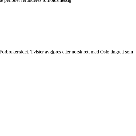
lte perioder refunderes forholdsmessig.
r Forbrukerrådet. Tvister avgjøres etter norsk rett med Oslo tingrett som