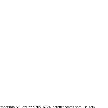
Membership AS, org.nr. 930516724, heretter omtalt som «selger».